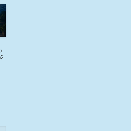
n）
開さ