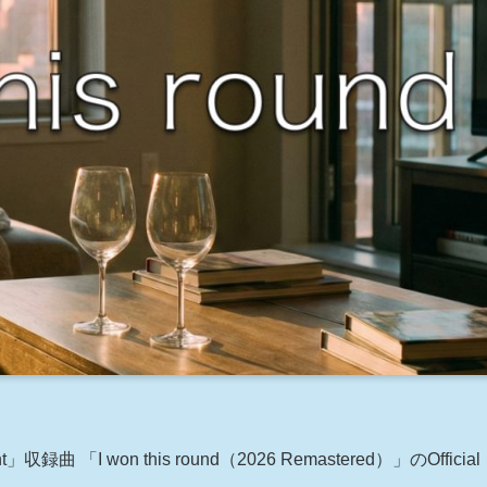
録曲 「I won this round（2026 Remastered）」のOfficial