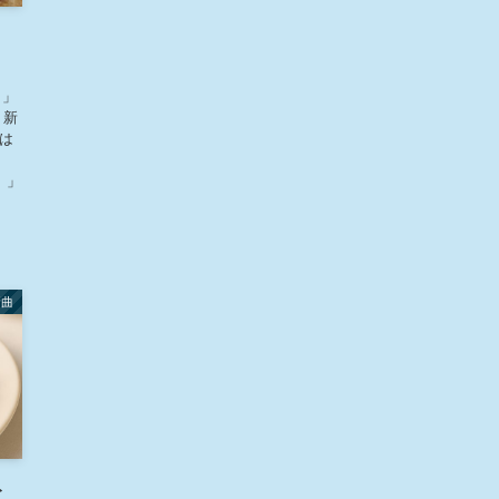
）」
 新
cは
d）」
新曲
ト