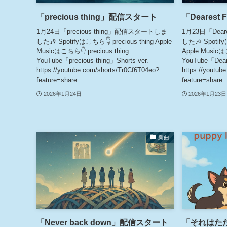
「precious thing」配信スタート
「Dearest
1月24日「precious thing」配信スタートしま
1月23日「Dea
した🎶 Spotifyはこちら👇 precious thing Apple
した🎶 Spotify
Musicはこちら👇 precious thing
Apple Musicは
YouTube「precious thing」Shorts ver.
YouTube「Deare
https://youtube.com/shorts/Tr0Cf6T04eo?
https://youtub
feature=share
feature=share
2026年1月24日
2026年1月23日
新曲
「Never back down」配信スタート
「それはただの