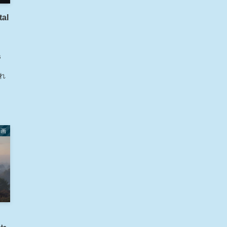
al
s
され
動画