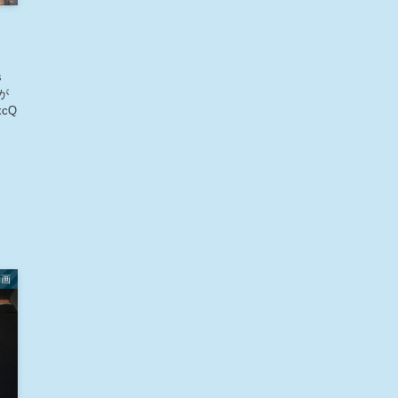
s
 が
xcQ
動画