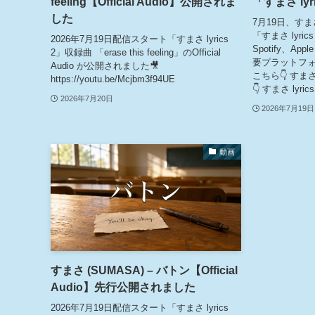
feeling【Official Audio】公開されま
「すまさ ly
した
7月19日、すまさ
「すまさ lyri
2026年7月19日配信スタート「すまさ lyrics
Spotify、Appl
2」収録曲 「erase this feeling」のOfficial
要プラットフォー
Audio が公開されました🎥
こちら👇 すまさ l
https://youtu.be/Mcjbm3f94UE
👇 すまさ lyrics
2026年7月20日
2026年7月19日
動画
すまさ (SUMASA) – バトン【Official
Audio】先行公開されました
2026年7月19日配信スタート「すまさ lyrics