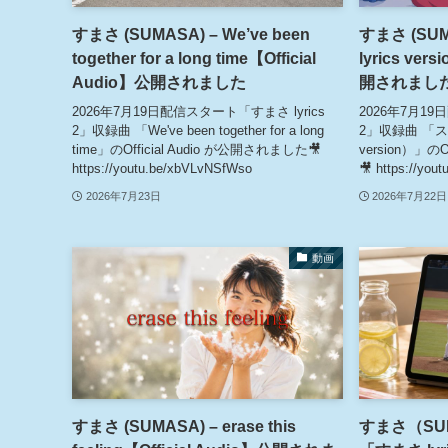
すまさ (SUMASA) – We’ve been
すまさ (SUM
together for a long time【Official
lyrics ver
Audio】公開されました
開されまし
2026年7月19日配信スタート「すまさ lyrics
2026年7月19
2」収録曲 「We've been together for a long
2」収録曲 「スレッ
time」のOfficial Audio が公開されました🎥
version）」のO
https://youtu.be/xbVLvNSfWso
🎥 https://yo
2026年7月23日
2026年7月22日
動画
すまさ (SUMASA) – erase this
すまさ（SU